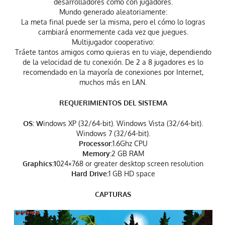
desarrolladores como con jugadores.
Mundo generado aleatoriamente:
La meta final puede ser la misma, pero el cómo lo logras
cambiará enormemente cada vez que juegues.
Multijugador cooperativo:
Tráete tantos amigos como quieras en tu viaje, dependiendo
de la velocidad de tu conexión. De 2 a 8 jugadores es lo
recomendado en la mayoría de conexiones por Internet,
muchos más en LAN.
REQUERIMIENTOS DEL SISTEMA
OS: W
indows XP (32/64-bit). Windows Vista (32/64-bit).
Windows 7 (32/64-bit).
Processor:
1.6Ghz CPU
Memory
:2 GB RAM
Graphics:1
024×768 or greater desktop screen resolution
Hard Drive:
1 GB HD space
CAPTURAS