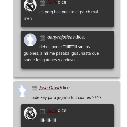
Richi
dice:
es porq has puesto el patch mal
men
danyrojodeav
dice:
debes poner 111111111111 sin los
guiones, a mi me pasaba igual hasta que
saque los guiones y anduvo
Jose David
dice:
pide key para jugarlo full cual es??????
Richi
dice:
1111-1111-1111