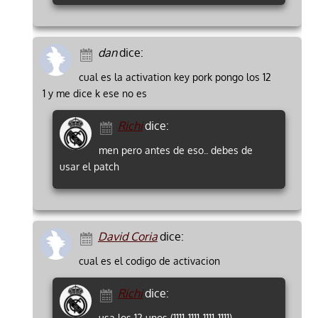
dan
dice:
cual es la activation key pork pongo los 12
1 y me dice k ese no es
Richi
dice:
men pero antes de eso.. debes de
usar el patch
David Coria
dice:
cual es el codigo de activacion
Richi
dice:
usa los 12 unos (1111-1111-1111-1111)