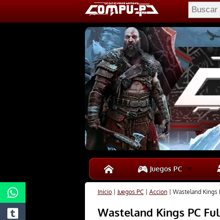
Juegos PC
Inicio
|
Juegos PC
|
Accion
|
Wasteland Kings P
Wasteland Kings PC Ful