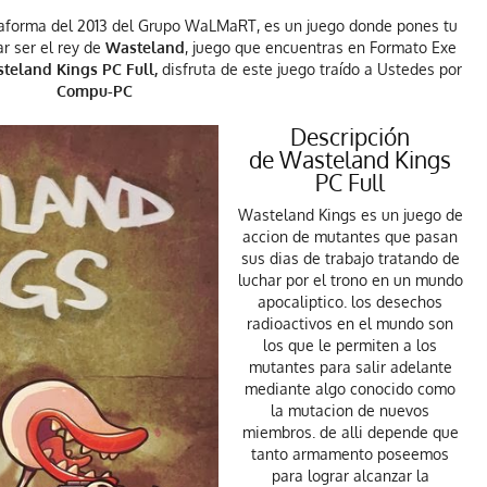
taforma del 2013 del Grupo WaLMaRT, es un juego donde pones tu
r ser el rey de
Wasteland
, juego que encuentras en Formato Exe
teland Kings PC Full,
disfruta de este juego traído a Ustedes por
Compu-PC
Descripción
de Wasteland Kings
PC Full
Wasteland Kings es un juego de
accion de mutantes que pasan
sus dias de trabajo tratando de
luchar por el trono en un mundo
apocaliptico. los desechos
radioactivos en el mundo son
los que le permiten a los
mutantes para salir adelante
mediante algo conocido como
la mutacion de nuevos
miembros. de alli depende que
tanto armamento poseemos
para lograr alcanzar la