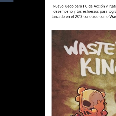
Nuevo juego para PC de Acción y Pla
desempeño y tus esfuerzos para logra
lanzado en el 2013 conocido como
Was