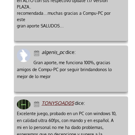
en ALTO con sus respectivo update 1.17 versión
PLAZA..
recomendada…muchas gracias a Compu-PC por
este
gran aporte SALUDOS…
algenis_pc
dice:
Gran aporte, me funciona 100%, gracias
amigos de Compu-PC por seguir brindandonos lo
mejor de lo mejor
TONYSOAD05
dice:
Excelente juego, probado en un PC con windows 10,
en calidad ultra 60fps, con mando y en español. A
mi en lo personal no me ha dado problemas,
esperemos que no decepcione y supere a la