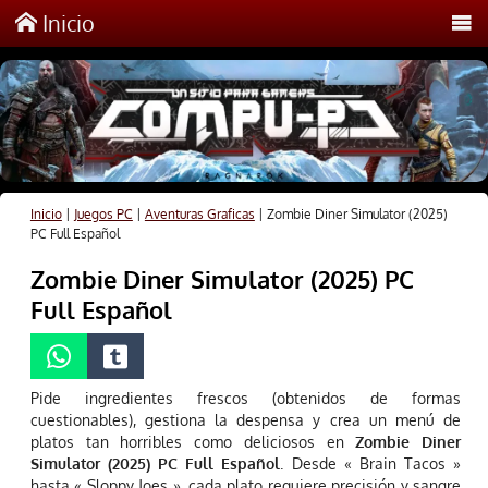
Inicio
Inicio
|
Juegos PC
|
Aventuras Graficas
|
Zombie Diner Simulator (2025)
PC Full Español
Zombie Diner Simulator (2025) PC
Full Español
Pide ingredientes frescos (obtenidos de formas
cuestionables), gestiona la despensa y crea un menú de
platos tan horribles como deliciosos en
Zombie Diner
Simulator (2025) PC Full Español
. Desde « Brain Tacos »
hasta « Sloppy Joes », cada plato requiere precisión y sangre