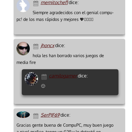
memitochef1
dice:
Siempre agradecidos con el genial compu-
pc! de los mas rápidos y mejores 💖🙇‍♂️🙋‍♂️
jhoncx
dice:
hola les han borrado varios juegos de
media fire
camilogamer
dice:
🙁
SerPJF69
dice:
Gracias gente buena de CompuPC, muy buen juego
a nivel grafico, tengo un G29 y lo detectó en