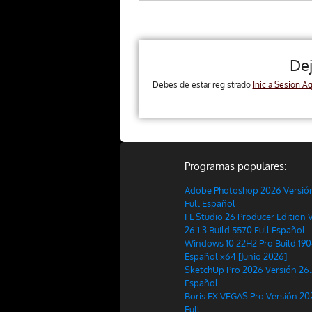
De
Debes de estar registrado
Inicia Sesion Aq
Programas populares:
Adobe Photoshop 2026 Versión 
Full Español
FL Studio 26 Producer Edition 
26.1.3 Build 5570 Full Español
Windows 10 22H2 Pro Build 190
Español x64 [Junio 2026]
SketchUp Pro 2026 Versión 26.
Español
Boris FX VEGAS Pro Versión 20
Full