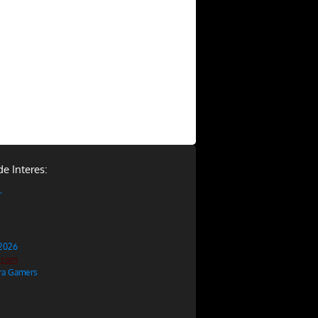
de Interes:
r
 2026
.com
ara Gamers