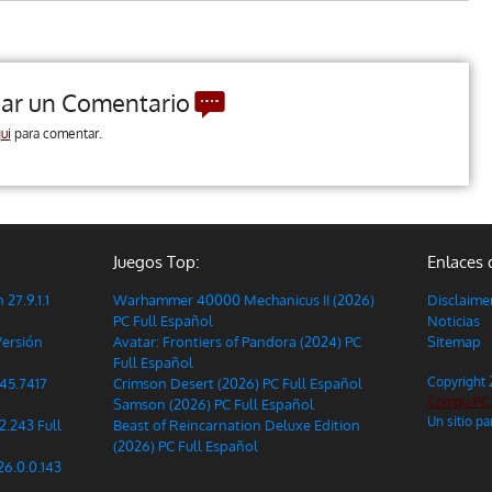
jar un Comentario
ui
para comentar.
Juegos Top:
Enlaces 
27.9.1.1
Warhammer 40000 Mechanicus II (2026)
Disclaime
PC Full Español
Noticias
Versión
Avatar: Frontiers of Pandora (2024) PC
Sitemap
Full Español
Copyright
45.7417
Crimson Desert (2026) PC Full Español
Compu-PC
Samson (2026) PC Full Español
Un sitio p
2.243 Full
Beast of Reincarnation Deluxe Edition
(2026) PC Full Español
26.0.0.143