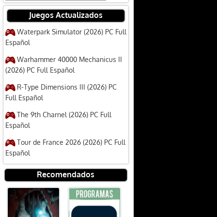
Juegos Actualizados
Waterpark Simulator (2026) PC Full
Español
Warhammer 40000 Mechanicus II
(2026) PC Full Español
R-Type Dimensions III (2026) PC
Full Español
The 9th Charnel (2026) PC Full
Español
Tour de France 2026 (2026) PC Full
Español
Recomendados