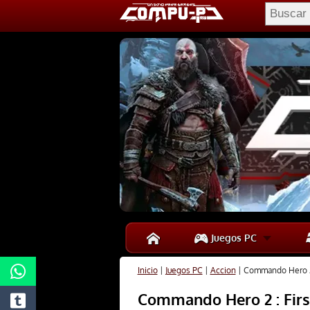
Juegos PC
Inicio
|
Juegos PC
|
Accion
|
Commando Hero 2 :
Commando Hero 2 : First