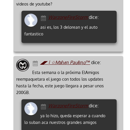
videos de youtube?
WarzoneFireStorm
dice:
asi es, los 3 delorean y el auto
fantastico
◢◤ | ☆Mзℓvιη Pauℓιηo™
dice:
Esta semana o la próxima ElAmigos
reempaquetara el juego con todos los updates
hasta la fecha, este juego llegara a pesar unos
200GB.
WarzoneFireStorm
dice:
ya lo hizo, queda esperar a cuando
lo suban aca nuestros grandes amigos