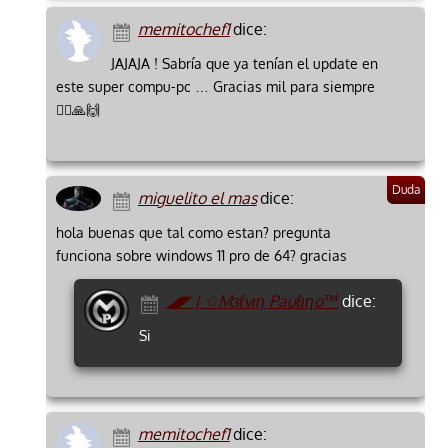
memitochef1
dice:
JAJAJA ! Sabría que ya tenían el update en
este super compu-pc … Gracias mil para siempre
🙇‍♂️🙏🙌
miguelito el mas
dice:
hola buenas que tal como estan? pregunta
funciona sobre windows 11 pro de 64? gracias
◢◤ | ☆Mзℓvιη Pauℓιηo™
dice:
Si
memitochef1
dice: