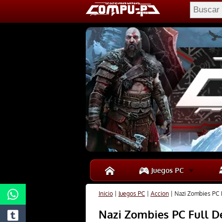
Juegos PC
Inicio
|
Juegos PC
|
Accion
|
Nazi Zombies PC F
Nazi Zombies PC Full D