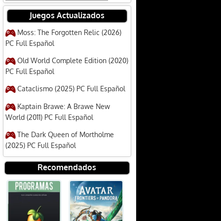
Juegos Actualizados
Moss: The Forgotten Relic (2026)
PC Full Español
Old World Complete Edition (2020)
PC Full Español
Cataclismo (2025) PC Full Español
Kaptain Brawe: A Brawe New
World (2011) PC Full Español
The Dark Queen of Mortholme
(2025) PC Full Español
Recomendados