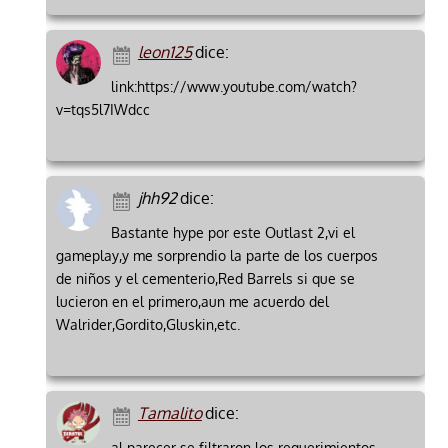
leon125
dice:
link:https://www.youtube.com/watch?
v=tqs5l7IWdcc
jhh92
dice:
Bastante hype por este Outlast 2,vi el
gameplay,y me sorprendio la parte de los cuerpos
de niños y el cementerio,Red Barrels si que se
lucieron en el primero,aun me acuerdo del
Walrider,Gordito,Gluskin,etc.
Tamalito
dice:
al parecer se filtraron los requerimientos