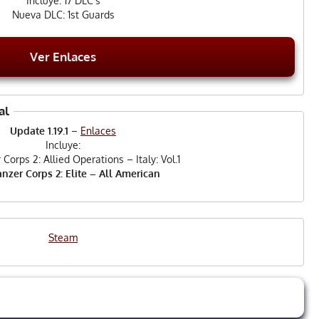
Incluye: 17 DLC’s
Nueva DLC: 1st Guards
Ver Enlaces
al
Update 1.19.1
–
Enlaces
Incluye:
Corps 2: Allied Operations – Italy: Vol.1
nzer Corps 2: Elite – All American
Steam