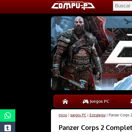
Juegos PC
Inicio
|
Juegos PC
|
Estrategia
|
Panzer Corps 2
Panzer Corps 2 Complete