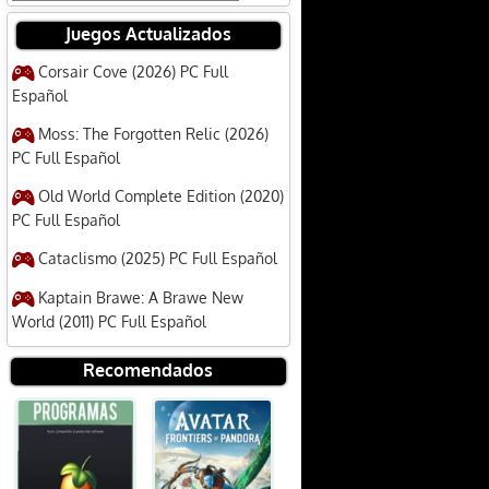
Juegos Actualizados
Corsair Cove (2026) PC Full
Español
Moss: The Forgotten Relic (2026)
PC Full Español
Old World Complete Edition (2020)
PC Full Español
Cataclismo (2025) PC Full Español
Kaptain Brawe: A Brawe New
World (2011) PC Full Español
Recomendados