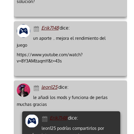
solucion?
Erik7148
dice:
un aporte .. mejora el rendimiento del
juego
https://www.youtube.com/watch?
v=8Y3AMltaqmY&t=43s
leon125
dice:
le añadi los mods y funciona de perlas
muchas gracias
Erik7148
dice:
leon125 podrías compartirlos por