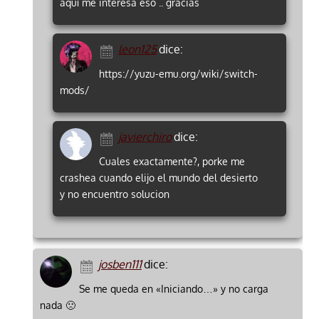
aquí me interesa eso .. gracias
leon125
dice:
https://yuzu-emu.org/wiki/switch-
mods/
javierchiro
dice:
Cuales exactamente?, porke me
crashea cuando elijo el mundo del desierto
y no encuentro solucion
josben111
dice:
Se me queda en «Iniciando…» y no carga
nada 🙁