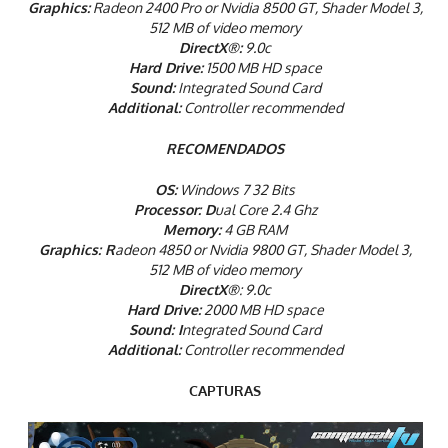
Graphics:
Radeon 2400 Pro or Nvidia 8500 GT, Shader Model 3,
512 MB of video memory
DirectX®:
9.0c
Hard Drive:
1500 MB HD space
Sound:
Integrated Sound Card
Additional:
Controller recommended
RECOMENDADOS
OS:
Windows 7 32 Bits
Processor: D
ual Core 2.4 Ghz
Memory:
4 GB RAM
Graphics: R
adeon 4850 or Nvidia 9800 GT, Shader Model 3,
512 MB of video memory
DirectX®
: 9.0c
Hard Drive:
2000 MB HD space
Sound: I
ntegrated Sound Card
Additional:
Controller recommended
CAPTURAS